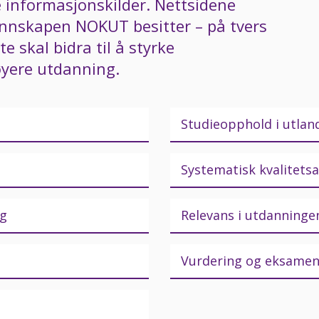
e informasjonskilder. Nettsidene
unnskapen NOKUT besitter – på tvers
te skal bidra til å styrke
yere utdanning.
Studieopphold i utlan
Systematisk kvalitets
ng
Relevans i utdanninge
Vurdering og eksame