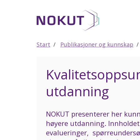
Til
hovedinnhold
Start
Publikasjoner og kunnskap
Kvalitetsoppsu
utdanning
NOKUT presenterer her kunn
høyere utdanning. Innholdet
evalueringer, spørreundersøk