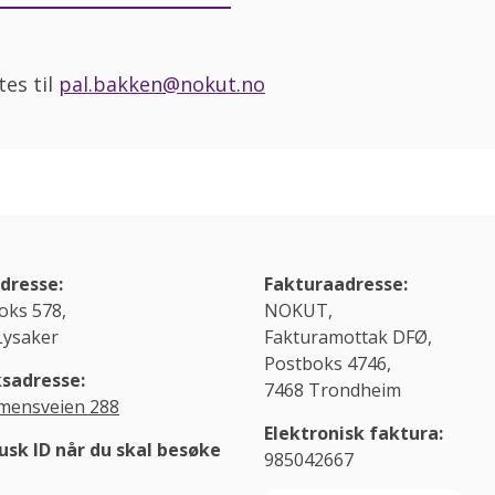
es til
pal.bakken@nokut.no
dresse:
Fakturaadresse:
oks 578,
NOKUT,
Lysaker
Fakturamottak DFØ,
Postboks 4746,
sadresse:
7468 Trondheim
ensveien 288
Elektronisk faktura:
usk ID når du skal besøke
985042667