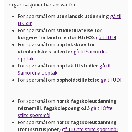
organisasjoner har ansvar for.
For spørsmål om
utenlandsk utdanning
gå til
HK-dir
For spørsmål om
studietillatelse for
borgere fra land utenfor EU/EØS
gå til UDI
For spørsmål om
opptakskrav for
utenlandske studenter
gå til Samordna
opptak
For spørsmål om
opptak til studier
gå til
Samordna opptak
For spørsmål om
oppholdstillatelse
gå til UDI
For spørsmål om
norsk fagskoleutdanning
(vitnemål, fagskolepoeng o.l.)
gå til Ofte
stilte spørsmål
For spørsmål om
norsk fagskoleutdanning
(for institusjoner)
gå til Ofte stilte spørsmål