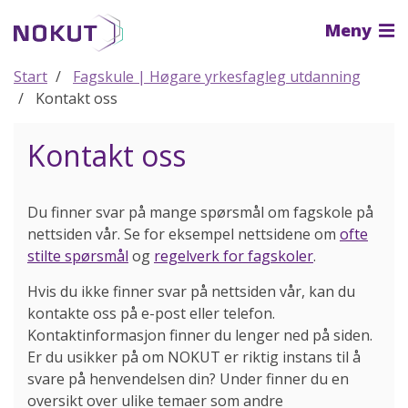
Til
Meny
hovedinnhold
Start
Fagskule | Høgare yrkesfagleg utdanning
Kontakt oss
Kontakt oss
Du finner svar på mange spørsmål om fagskole på
nettsiden vår. Se for eksempel nettsidene om
ofte
stilte spørsmål
og
regelverk for fagskoler
.
Hvis du ikke finner svar på nettsiden vår, kan du
kontakte oss på e-post eller telefon.
Kontaktinformasjon finner du lenger ned på siden.
Er du usikker på om NOKUT er riktig instans til å
svare på henvendelsen din? Under finner du en
oversikt over ulike temaer som andre