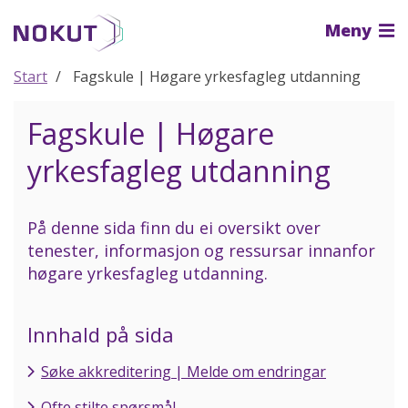
Til
Meny
hovedinnhold
Start
Fagskule | Høgare yrkesfagleg utdanning
Fagskule | Høgare
yrkesfagleg utdanning
På denne sida finn du ei oversikt over
tenester, informasjon og ressursar innanfor
høgare yrkesfagleg utdanning.
Innhald på sida
Søke akkreditering | Melde om endringar
Ofte stilte spørsmål