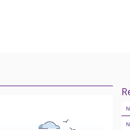
R
N
N