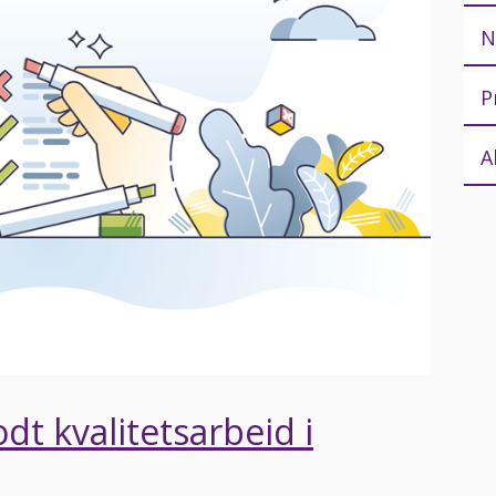
N
P
A
t kvalitetsarbeid i