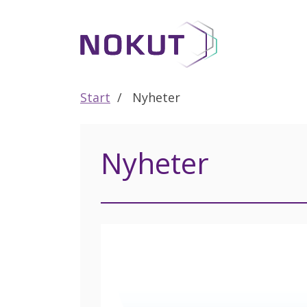
Til
hovedinnhold
Start
Nyheter
Nyheter