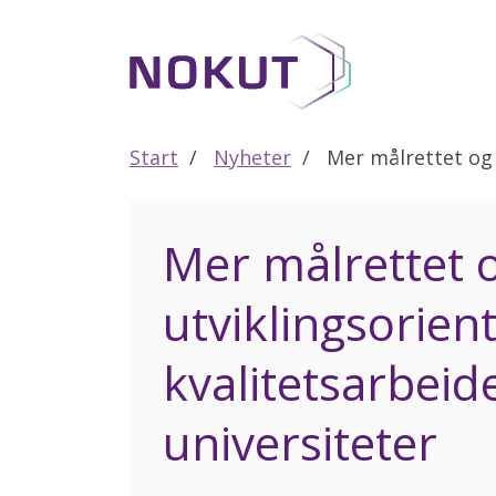
Til
hovedinnhold
Start
Nyheter
Mer målrettet og u
Mer målrettet 
utviklingsorien
kvalitetsarbeid
universiteter