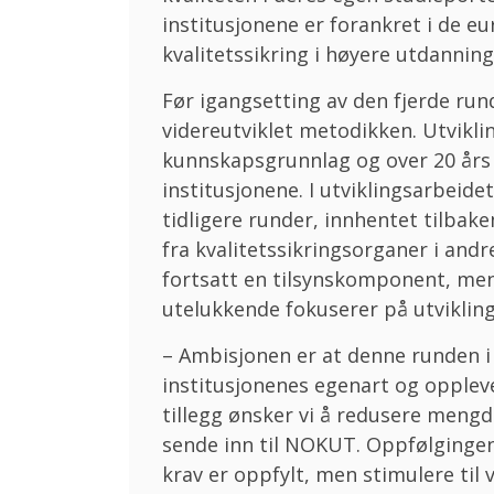
institusjonene er forankret i de e
kvalitetssikring i høyere utdanning
Før igangsetting av den fjerde r
videreutviklet metodikken. Utvikli
kunnskapsgrunnlag og over 20 års 
institusjonene. I utviklingsarbeid
tidligere runder, innhentet tilbak
fra kvalitetssikringsorganer i and
fortsatt en tilsynskomponent, m
utelukkende fokuserer på utvikling
– Ambisjonen er at denne runden i 
institusjonenes egenart og oppleve
tillegg ønsker vi å redusere men
sende inn til NOKUT. Oppfølgingen 
krav er oppfylt, men stimulere til 