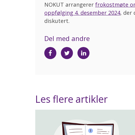
NOKUT arrangerer
frokostmøte om
oppfølging 4. desember 2024
, der
diskutert.
Del med andre
Del
Del
Del
på
på
på
Facebook
Twitter
LinkedIn
Les flere artikler