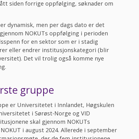
gått siden forrige oppfølging, søknader om
 er dynamisk, men per dags dato er det
al gjennom NOKUTs oppfølging i perioden
idsspenn for en sektor som er i stadig
rer eller endrer institusjonskategori (blir
ersitet). Det vil trolig også komme nye
ng.
ørste gruppe
ppe er Universitetet i Innlandet, Høgskulen
niversitetet i Sørøst-Norge og VID
stitusjonene skal gjennom NOKUTs
v NOKUT i august 2024. Allerede i september
masjonsmøte, der de fem institusjonene