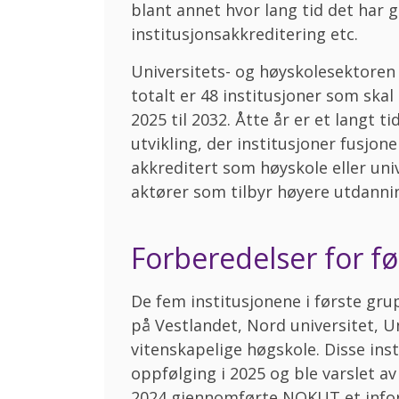
blant annet hvor lang tid det har 
institusjonsakkreditering etc.
Universitets- og høyskolesektoren
totalt er 48 institusjoner som sk
2025 til 2032. Åtte år er et langt t
utvikling, der institusjoner fusjone
akkreditert som høyskole eller univ
aktører som tilbyr høyere utdanni
Forberedelser for f
De fem institusjonene i første gru
på Vestlandet, Nord universitet, U
vitenskapelige høgskole. Disse in
oppfølging i 2025 og ble varslet a
2024 gjennomførte NOKUT et infor