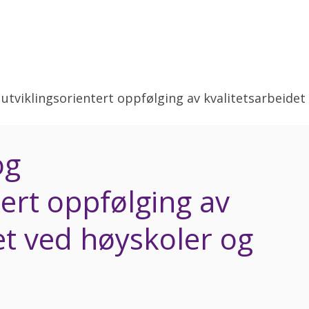
tviklingsorientert oppfølging av kvalitetsarbeidet 
og
tert oppfølging av
et ved høyskoler og