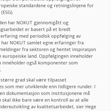
uropeiske standardene og retningslinjene for
 (ESG).
unden har NOKUT gjennomgått og
ngsarbeidet er basert på et bredt
erfaring med periodisk oppfølging av
et har NOKUT samlet egne erfaringer fra
emeldinger fra sektoren og hentet inspirasjon
re europeiske land. Oppfølgingen inneholder
en inneholder også komponenter som
.
større grad skal være tilpasset
s som mer utviklende enn tidligere runder. I
gden dokumentasjon som institusjonene må
skal ikke bare være en kontroll av at alle
videreutvikling av kvalitetsarbeidet, sier Hege