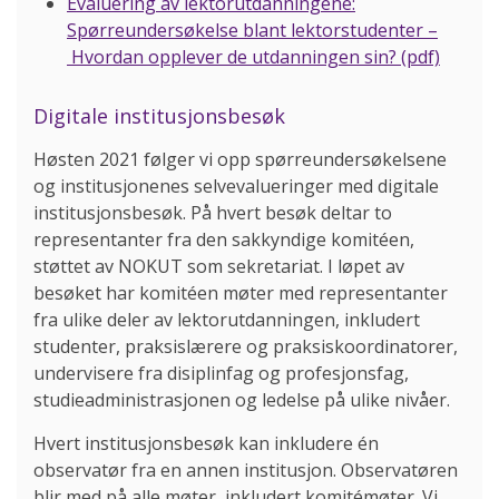
Evaluering av lektorutdanningene:
Spørreundersøkelse blant lektorstudenter –
Hvordan opplever de utdanningen sin? (pdf)
Digitale institusjonsbesøk
Høsten 2021 følger vi opp spørreundersøkelsene
og institusjonenes selvevalueringer med digitale
institusjonsbesøk. På hvert besøk deltar to
representanter fra den sakkyndige komitéen,
støttet av NOKUT som sekretariat. I løpet av
besøket har komitéen møter med representanter
fra ulike deler av lektorutdanningen, inkludert
studenter, praksislærere og praksiskoordinatorer,
undervisere fra disiplinfag og profesjonsfag,
studieadministrasjonen og ledelse på ulike nivåer.
Hvert institusjonsbesøk kan inkludere én
observatør fra en annen institusjon. Observatøren
blir med på alle møter, inkludert komitémøter. Vi