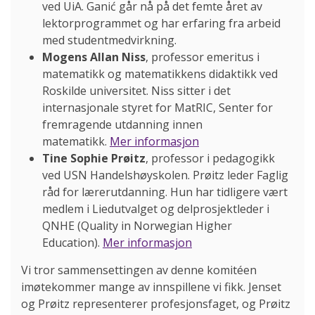
ved UiA. Ganić går nå på det femte året av
lektorprogrammet og har erfaring fra arbeid
med studentmedvirkning.
Mogens Allan Niss
, professor emeritus i
matematikk og matematikkens didaktikk ved
Roskilde universitet. Niss sitter i det
internasjonale styret for MatRIC, Senter for
fremragende utdanning innen
matematikk.
Mer informasjon
Tine Sophie Prøitz
, professor i pedagogikk
ved USN Handelshøyskolen. Prøitz leder Faglig
råd for lærerutdanning. Hun har tidligere vært
medlem i Liedutvalget og delprosjektleder i
QNHE (Quality in Norwegian Higher
Education).
Mer informasjon
Vi tror sammensettingen av denne komitéen
imøtekommer mange av innspillene vi fikk. Jenset
og Prøitz representerer profesjonsfaget, og Prøitz