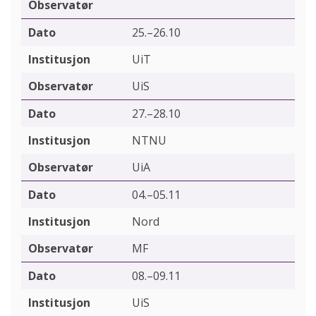
25.–26.10
UiT
UiS
27.–28.10
NTNU
UiA
04.–05.11
Nord
MF
08.–09.11
UiS