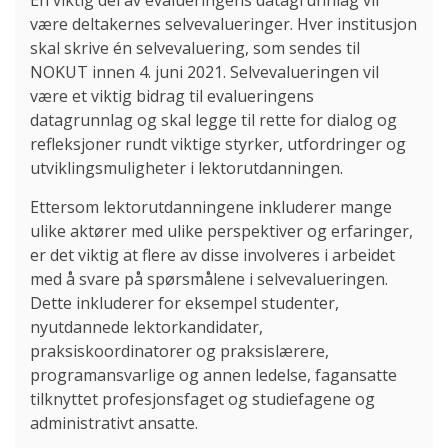
En viktig del av evalueringens datagrunnlag vil
være deltakernes selvevalueringer. Hver institusjon
skal skrive én selvevaluering, som sendes til
NOKUT innen 4. juni 2021. Selvevalueringen vil
være et viktig bidrag til evalueringens
datagrunnlag og skal legge til rette for dialog og
refleksjoner rundt viktige styrker, utfordringer og
utviklingsmuligheter i lektorutdanningen.
Ettersom lektorutdanningene inkluderer mange
ulike aktører med ulike perspektiver og erfaringer,
er det viktig at flere av disse involveres i arbeidet
med å svare på spørsmålene i selvevalueringen.
Dette inkluderer for eksempel studenter,
nyutdannede lektorkandidater,
praksiskoordinatorer og praksislærere,
programansvarlige og annen ledelse, fagansatte
tilknyttet profesjonsfaget og studiefagene og
administrativt ansatte.