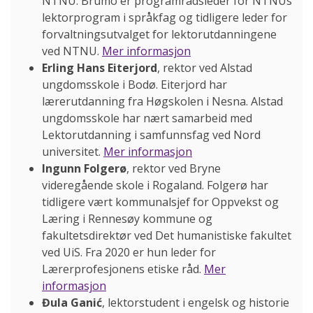
NTNU. Brumo er programrådsleder for NTNUs
lektorprogram i språkfag og tidligere leder for
forvaltningsutvalget for lektorutdanningene
ved NTNU.
Mer informasjon
Erling Hans Eiterjord
, rektor ved Alstad
ungdomsskole i Bodø. Eiterjord har
lærerutdanning fra Høgskolen i Nesna. Alstad
ungdomsskole har nært samarbeid med
Lektorutdanning i samfunnsfag ved Nord
universitet.
Mer informasjon
Ingunn Folgerø
, rektor ved Bryne
videregående skole i Rogaland. Folgerø har
tidligere vært kommunalsjef for Oppvekst og
Læring i Rennesøy kommune og
fakultetsdirektør ved Det humanistiske fakultet
ved UiS. Fra 2020 er hun leder for
Lærerprofesjonens etiske råd.
Mer
informasjon
Đula Ganić
, lektorstudent i engelsk og historie