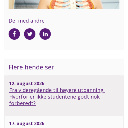
Del med andre
Del
Del
Del
på
på
på
Facebook
Twitter
LinkedIn
Flere hendelser
12. august 2026
Fra videregående til høyere utdanning:
Hvorfor er ikke studentene godt nok
forberedt?
17. august 2026