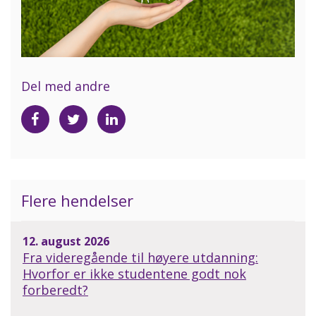
Del med andre
Del
Del
Del
på
på
på
Facebook
Twitter
LinkedIn
Flere hendelser
12. august 2026
Fra videregående til høyere utdanning:
Hvorfor er ikke studentene godt nok
forberedt?