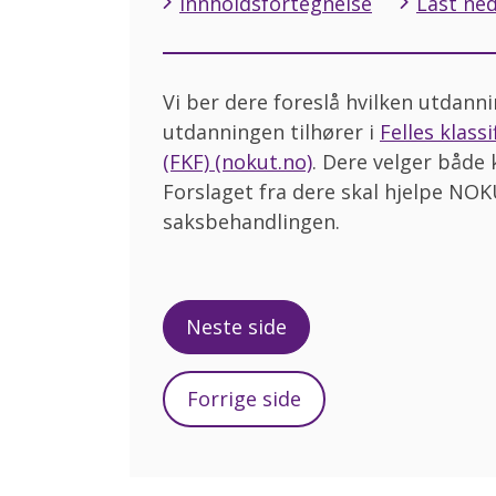
Innholdsfortegnelse
Last ned
Vi ber dere foreslå hvilken utdann
utdanningen tilhører i
Felles klass
(FKF) (nokut.no)
. Dere velger både
Forslaget fra dere skal hjelpe NO
saksbehandlingen.
Neste side
Forrige side