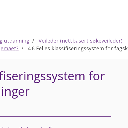
eg utdanning
Veileder (nettbasert søkeveileder)
kjemaet?
4.6 Felles klassifiseringssystem for fag
ifiseringssystem for
inger