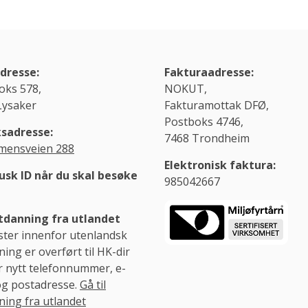
dresse:
Fakturaadresse:
oks 578,
NOKUT,
Lysaker
Fakturamottak DFØ,
Postboks 4746,
sadresse:
7468 Trondheim
ensveien 288
Elektronisk faktura:
usk ID når du skal besøke
985042667
danning fra utlandet
ster innenfor utenlandsk
ing er overført til HK-dir
r nytt telefonnummer, e-
og postadresse.
Gå til
ning fra utlandet