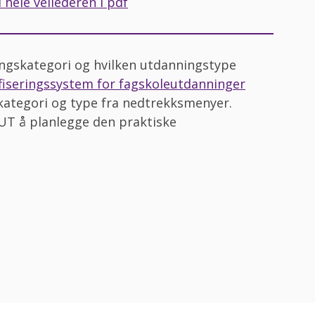
 hele veilederen i pdf
ingskategori og hvilken utdanningstype
ifiseringssystem for fagskoleutdanninger
 kategori og type fra nedtrekksmenyer.
KUT å planlegge den praktiske