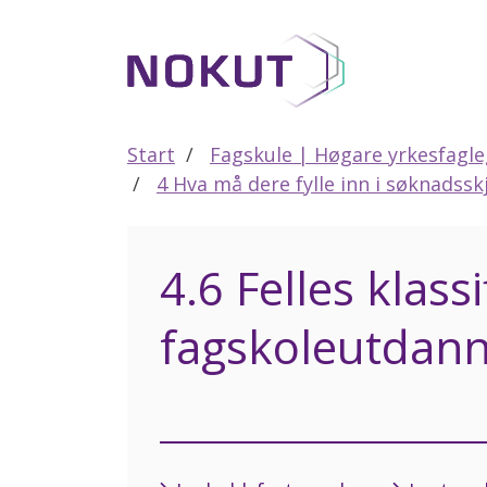
Til
hovedinnhold
Start
Fagskule | Høgare yrkesfagl
4 Hva må dere fylle inn i søknadss
4.6 Felles klass
fagskoleutdann