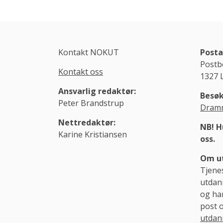
Kontakt NOKUT
Posta
Postb
Kontakt oss
1327 
Ansvarlig redaktør:
Besøk
Peter Brandstrup
Dramm
Nettredaktør:
NB! H
Karine Kristiansen
oss.
Om ut
Tjene
utdann
og ha
post 
utdan