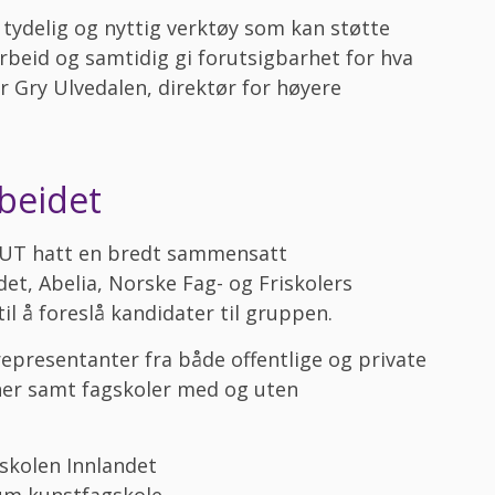
t tydelig og nyttig verktøy som kan støtte
rbeid og samtidig gi forutsigbarhet for hva
er Gry Ulvedalen, direktør for høyere
rbeidet
KUT hatt en bredt sammensatt
et, Abelia, Norske Fag- og Friskolers
l å foreslå kandidater til gruppen.
epresentanter fra både offentlige og private
oner samt fagskoler med og uten
skolen Innlandet
num kunstfagskole