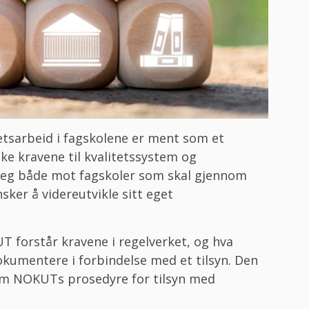
tetsarbeid i fagskolene er ment som et
lke kravene til kvalitetssystem og
r seg både mot fagskoler som skal gjennom
sker å videreutvikle sitt eget
T forstår kravene i regelverket, og hva
okumentere i forbindelse med et tilsyn. Den
om NOKUTs prosedyre for tilsyn med