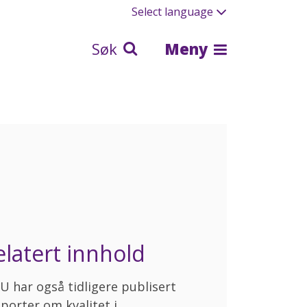
Select language
Søk
Meny
elatert innhold
U har også tidligere publisert
porter om kvalitet i