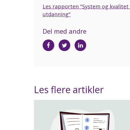
Les rapporten "System og kvalitet 
utdanning"
Del med andre
Del
Del
Del
på
på
på
Facebook
Twitter
LinkedIn
Les flere artikler