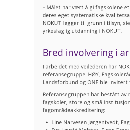
– Målet har vært å gi fagskolene e
deres eget systematiske kvalitetsa
NOKUT legger til grunn i tilsyn, si
yrkesfaglig utdanning i NOKUT.
Bred involvering i a
I arbeidet med veilederen har NO
referansegruppe. HØY, Fagskoleråd
Landsforbund og ONF ble invitert ti
Referansegruppen har bestått av r
fagskoler, store og små institusj
fagområdeakkreditering:
Line Narvesen Jørgentvedt, Fag
Eva Løveid Mølster, Einar Gra