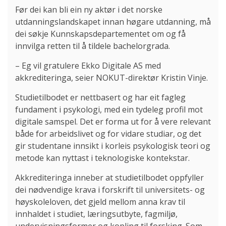
Før dei kan bli ein ny aktør i det norske
utdanningslandskapet innan høgare utdanning, må
dei søkje Kunnskapsdepartementet om og få
innvilga retten til å tildele bachelorgrada.
– Eg vil gratulere Ekko Digitale AS med
akkrediteringa, seier NOKUT-direktør Kristin Vinje.
Studietilbodet er nettbasert og har eit fagleg
fundament i psykologi, med ein tydeleg profil mot
digitale samspel. Det er forma ut for å vere relevant
både for arbeidslivet og for vidare studiar, og det
gir studentane innsikt i korleis psykologisk teori og
metode kan nyttast i teknologiske kontekstar.
Akkrediteringa inneber at studietilbodet oppfyller
dei nødvendige krava i forskrift til universitets- og
høyskoleloven, det gjeld mellom anna krav til
innhaldet i studiet, læringsutbyte, fagmiljø,
undervisningsformer og kopling til forsking. Som