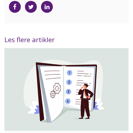
Del
Del
Del
på
på
på
Facebook
Twitter
LinkedIn
Les flere artikler