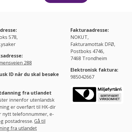
dresse:
Fakturaadresse:
oks 578,
NOKUT,
Lysaker
Fakturamottak DFØ,
Postboks 4746,
sadresse:
7468 Trondheim
ensveien 288
Elektronisk faktura:
usk ID når du skal besøke
985042667
danning fra utlandet
ster innenfor utenlandsk
ing er overført til HK-dir
r nytt telefonnummer, e-
og postadresse.
Gå til
ning fra utlandet