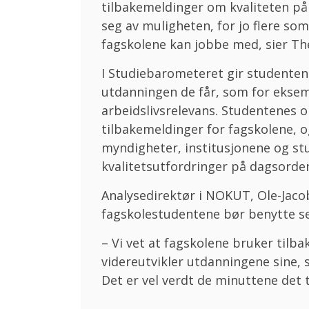
tilbakemeldinger om kvaliteten på 
seg av muligheten, for jo flere so
fagskolene kan jobbe med, sier Th
I Studiebarometeret gir studentene
utdanningen de får, som for eksem
arbeidslivsrelevans. Studentenes o
tilbakemeldinger for fagskolene, o
myndigheter, institusjonene og stu
kvalitetsutfordringer på dagsorde
Analysedirektør i NOKUT, Ole-Jaco
fagskolestudentene bør benytte seg
– Vi vet at fagskolene bruker tilb
videreutvikler utdanningene sine, så
Det er vel verdt de minuttene det t