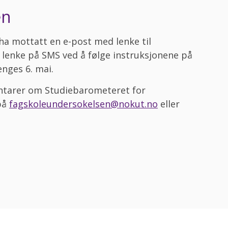
en
ha mottatt en e-post med lenke til
lenke på SMS ved å følge instruksjonene på
nges 6. mai.
ntarer om Studiebarometeret for
på
fagskoleundersokelsen@nokut.no
eller