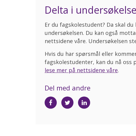
Delta i undersøkels
Er du fagskolestudent? Da skal du 
undersøkelsen. Du kan også motta 
nettsidene våre. Undersøkelsen ste
Hvis du har spørsmål eller komme
fagskolestudenter, kan du nå oss 
lese mer på nettsidene våre
.
Del med andre
Del
Del
Del
på
på
på
Facebook
Twitter
LinkedIn