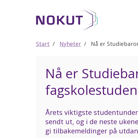
Til
hovedinnhold
Start
Nyheter
Nå er Studiebaro
Nå er Studieba
fagskolestuden
Årets viktigste studentunde
sendt ut, og i de neste uken
gi tilbakemeldinger på utdan