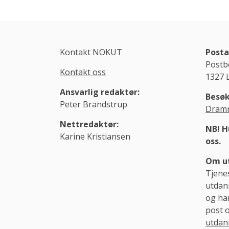
Kontakt NOKUT
Posta
Postb
Kontakt oss
1327 
Ansvarlig redaktør:
Besøk
Peter Brandstrup
Dramm
Nettredaktør:
NB! H
Karine Kristiansen
oss.
Om ut
Tjene
utdann
og ha
post 
utdan