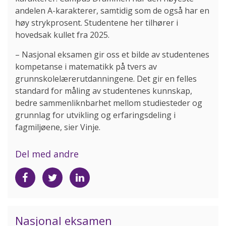
andelen A-karakterer, samtidig som de også har en
høy strykprosent. Studentene her tilhører i
hovedsak kullet fra 2025.
– Nasjonal eksamen gir oss et bilde av studentenes
kompetanse i matematikk på tvers av
grunnskolelærerutdanningene. Det gir en felles
standard for måling av studentenes kunnskap,
bedre sammenliknbarhet mellom studiesteder og
grunnlag for utvikling og erfaringsdeling i
fagmiljøene, sier Vinje.
Del med andre
Del
Del
Del
på
på
på
Facebook
Twitter
LinkedIn
Nasjonal eksamen