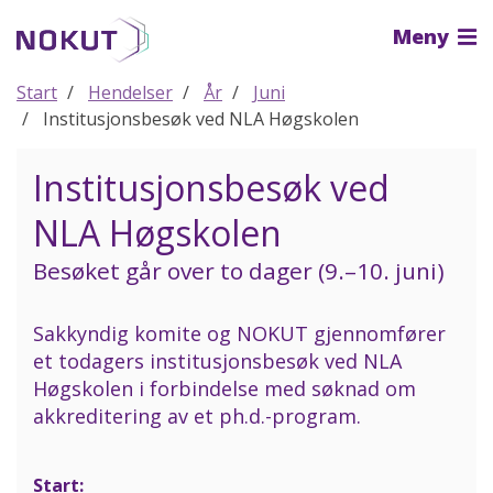
Til
Meny
hovedinnhold
Start
Hendelser
År
Juni
Institusjonsbesøk ved NLA Høgskolen
Institusjonsbesøk ved
NLA Høgskolen
Besøket går over to dager (9.–10. juni)
Sakkyndig komite og NOKUT gjennomfører
et todagers institusjonsbesøk ved NLA
Høgskolen i forbindelse med søknad om
akkreditering av et ph.d.-program.
Start: