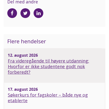
Del med andre
Del
Del
Del
på
på
på
Facebook
Twitter
LinkedIn
Flere hendelser
12. august 2026
Fra videregående til høyere utdanning:
Hvorfor er ikke studentene godt nok
forberedt?
17. august 2026
Søkerkurs for fagskoler – både nye og
etablerte