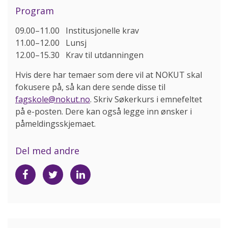
Program
09.00–11.00 Institusjonelle krav
11.00–12.00 Lunsj
12.00–15.30 Krav til utdanningen
Hvis dere har temaer som dere vil at NOKUT skal
fokusere på, så kan dere sende disse til
fagskole@nokut.no
. Skriv Søkerkurs i emnefeltet
på e-posten. Dere kan også legge inn ønsker i
påmeldingsskjemaet.
Del med andre
Del
Del
Del
på
på
på
Facebook
Twitter
LinkedIn