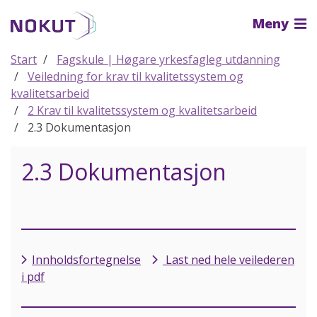
Til
Meny
hovedinnhold
Start
Fagskule | Høgare yrkesfagleg utdanning
Veiledning for krav til kvalitetssystem og
kvalitetsarbeid
2 Krav til kvalitetssystem og kvalitetsarbeid
2.3 Dokumentasjon
2.3 Dokumentasjon
Innholdsfortegnelse
Last ned hele veilederen
i pdf