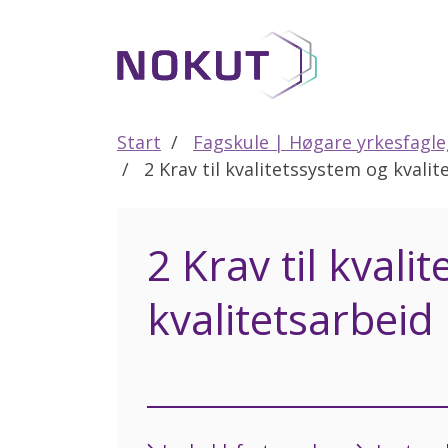
Til
hovedinnhold
Start
Fagskule | Høgare yrkesfagl
2 Krav til kvalitetssystem og kvalit
2 Krav til kvali
kvalitetsarbeid