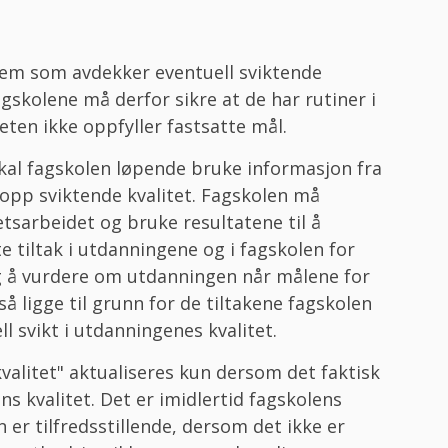
stem som avdekker eventuell sviktende
gskolene må derfor sikre at de har rutiner i
teten ikke oppfyller fastsatte mål.
skal fagskolen løpende bruke informasjon fra
te opp sviktende kvalitet. Fagskolen må
etsarbeidet og bruke resultatene til å
 tiltak i utdanningene og i fagskolen for
elig å vurdere om utdanningen når målene for
å ligge til grunn for de tiltakene fagskolen
ll svikt i utdanningenes kvalitet.
valitet" aktualiseres kun dersom det faktisk
s kvalitet. Det er imidlertid fagskolens
 er tilfredsstillende, dersom det ikke er