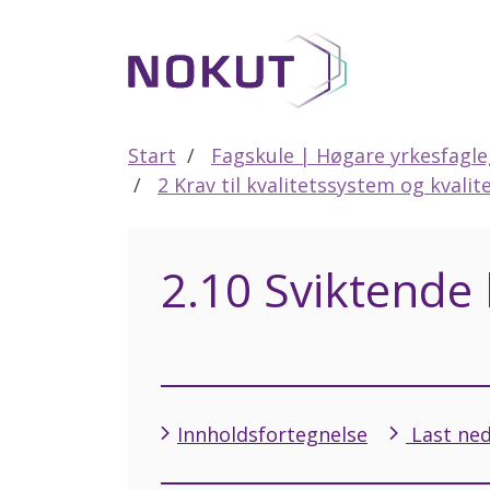
Til
hovedinnhold
Start
Fagskule | Høgare yrkesfagl
2 Krav til kvalitetssystem og kvalit
2.10 Sviktende 
Innholdsfortegnelse
Last ned