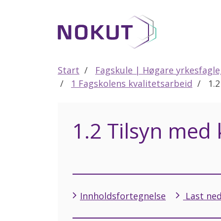
Til
hovedinnhold
Start
Fagskule | Høgare yrkesfagl
1 Fagskolens kvalitetsarbeid
1.2
1.2 Tilsyn med 
Innholdsfortegnelse
Last ned