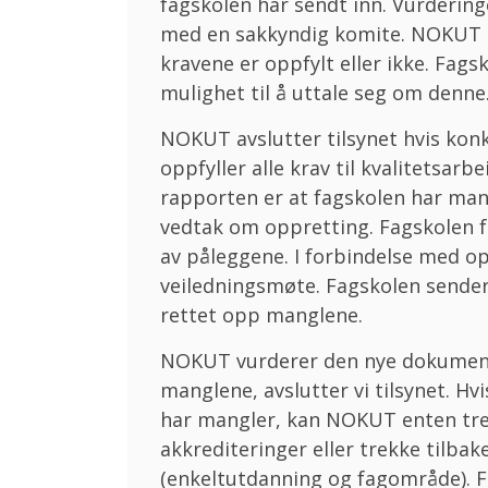
fagskolen har sendt inn. Vurderin
med en sakkyndig komite. NOKUT s
kravene er oppfylt eller ikke. Fag
mulighet til å uttale seg om denne
NOKUT avslutter tilsynet hvis konk
oppfyller alle krav til kvalitetsarb
rapporten er at fagskolen har man
vedtak om oppretting. Fagskolen få
av påleggene. I forbindelse med op
veiledningsmøte. Fagskolen sender
rettet opp manglene.
NOKUT vurderer den nye dokumenta
manglene, avslutter vi tilsynet. Hv
har mangler, kan NOKUT enten trek
akkrediteringer eller trekke tilba
(enkeltutdanning og fagområde). Fa