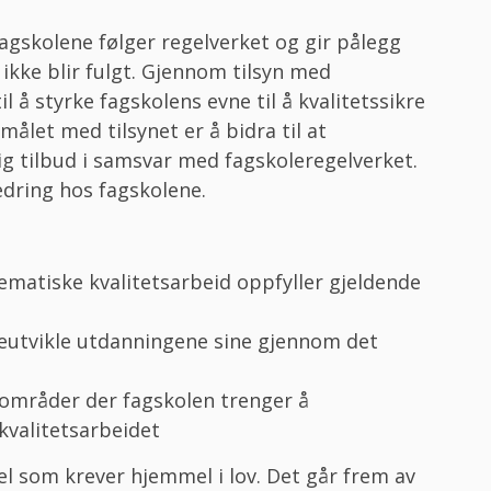
agskolene følger regelverket og gir pålegg
 ikke blir fulgt. Gjennom tilsyn med
l å styrke fagskolens evne til å kvalitetssikre
ålet med tilsynet er å bidra til at
ig tilbud i samsvar med fagskoleregelverket.
bedring hos fagskolene.
ematiske kvalitetsarbeid oppfyller gjeldende
ereutvikle utdanningene sine gjennom det
 områder der fagskolen trenger å
kvalitetsarbeidet
el som krever hjemmel i lov. Det går frem av