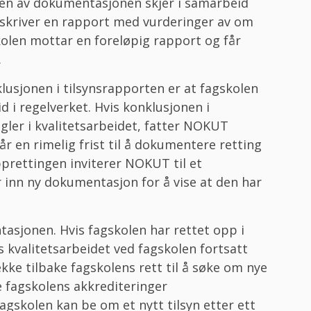
gen av dokumentasjonen skjer i samarbeid
kriver en rapport med vurderinger av om
skolen mottar en foreløpig rapport og får
.
lusjonen i tilsynsrapporten er at fagskolen
eid i regelverket. Hvis konklusjonen i
gler i kvalitetsarbeidet, fatter NOKUT
r en rimelig frist til å dokumentere retting
prettingen inviterer NOKUT til et
 inn ny dokumentasjon for å vise at den har
sjonen. Hvis fagskolen har rettet opp i
is kvalitetsarbeidet ved fagskolen fortsatt
ke tilbake fagskolens rett til å søke om nye
ke fagskolens akkrediteringer
gskolen kan be om et nytt tilsyn etter ett