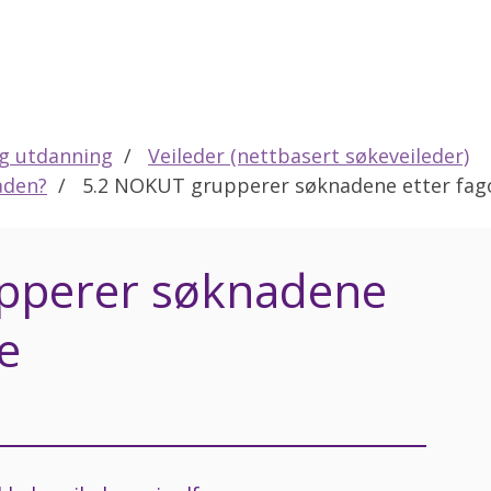
eg utdanning
Veileder (nettbasert søkeveileder)
aden?
5.2 NOKUT grupperer søknadene etter fa
pperer søknadene
e