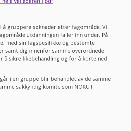
 hele veilederen i pdf
å gruppere søknader etter fagområde. Vi
fagområde utdanningen faller inn under. På
e, med sin fagspesifikke og bestemte
er samtidig innenfor samme overordnede
or å sikre likebehandling og for å korte ned
ngår i en gruppe blir behandlet av de samme
 samme sakkyndig komite som NOKUT