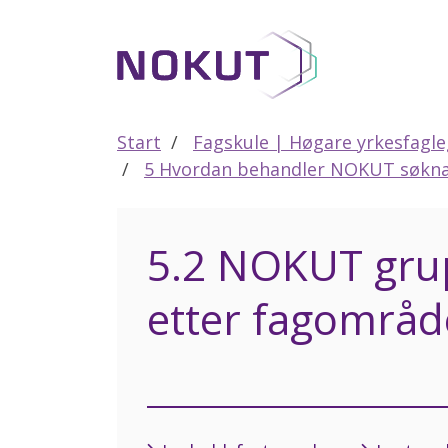
Til
hovedinnhold
Start
Fagskule | Høgare yrkesfagl
5 Hvordan behandler NOKUT søkn
5.2 NOKUT gru
etter fagområd