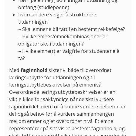
navn på emne(r) som inngår i utdanning og
omfang (studiepoeng)
hvordan dere velger å strukturere
utdanningen;
– Skal emnene bli tatt i en bestemt rekkefølge?
– Hvilke emner/emnekombinasjoner er
obligatoriske i utdanningen?
– Hvilke emne(r) er valgfrie for studentene å
ta?
Med
faginnhold
sikter vi både til overordnet
læringsutbytte for utdanningen og til
læringsutbyttebeskrivelser på emnenivå.
Overordnede læringsutbyttebeskrivelser er en
viktig kilde for sakkyndige når de skal vurdere
faginnholdet, men for å kunne vurdere helheten er
det også behov for å vurdere sammenhengen
mellom emner og et overordnet nivå. Et emne
representerer på sitt vis et bestemt faginnhold, og
skal støtte opp om ett eller flere av de overordnede