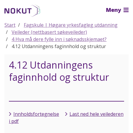
Til
Meny
hovedinnhold
Start
Fagskule | Høgare yrkesfagleg utdanning
Veileder (nettbasert søkeveileder)
4 Hva må dere fylle inn i søknadsskjemaet?
4.12 Utdanningens faginnhold og struktur
4.12 Utdanningens
faginnhold og struktur
Innholdsfortegnelse
Last ned hele veilederen
i pdf