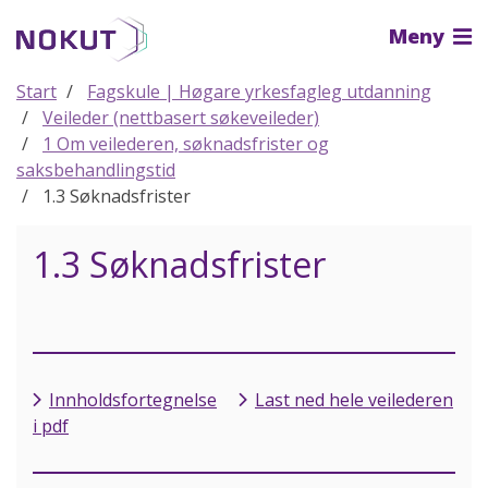
Til
Meny
hovedinnhold
Start
Fagskule | Høgare yrkesfagleg utdanning
Veileder (nettbasert søkeveileder)
1 Om veilederen, søknadsfrister og
saksbehandlingstid
1.3 Søknadsfrister
1.3 Søknadsfrister
Innholdsfortegnelse
Last ned hele veilederen
i pdf