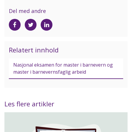
Del med andre
Del
Del
Del
på
på
på
Facebook
Twitter
LinkedIn
Relatert innhold
Nasjonal eksamen for master i barnevern og
master i barnevernsfaglig arbeid
Les flere artikler