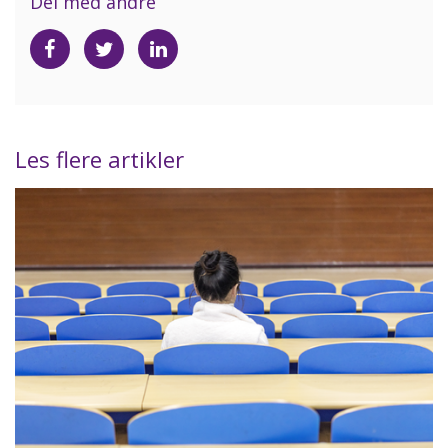
Del med andre
Del
Del
Del
på
på
på
Facebook
Twitter
LinkedIn
Les flere artikler