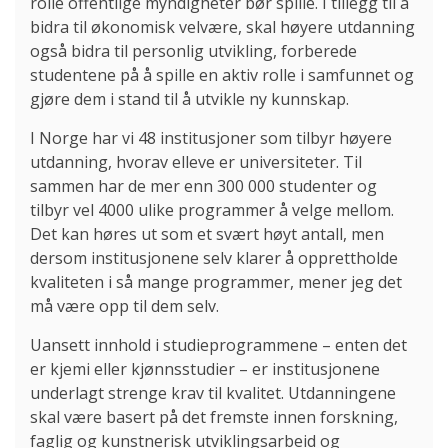
rolle offentlige myndigheter bør spille. I tillegg til å
bidra til økonomisk velvære, skal høyere utdanning
også bidra til personlig utvikling, forberede
studentene på å spille en aktiv rolle i samfunnet og
gjøre dem i stand til å utvikle ny kunnskap.
I Norge har vi 48 institusjoner som tilbyr høyere
utdanning, hvorav elleve er universiteter. Til
sammen har de mer enn 300 000 studenter og
tilbyr vel 4000 ulike programmer å velge mellom.
Det kan høres ut som et svært høyt antall, men
dersom institusjonene selv klarer å opprettholde
kvaliteten i så mange programmer, mener jeg det
må være opp til dem selv.
Uansett innhold i studieprogrammene – enten det
er kjemi eller kjønnsstudier – er institusjonene
underlagt strenge krav til kvalitet. Utdanningene
skal være basert på det fremste innen forskning,
faglig og kunstnerisk utviklingsarbeid og