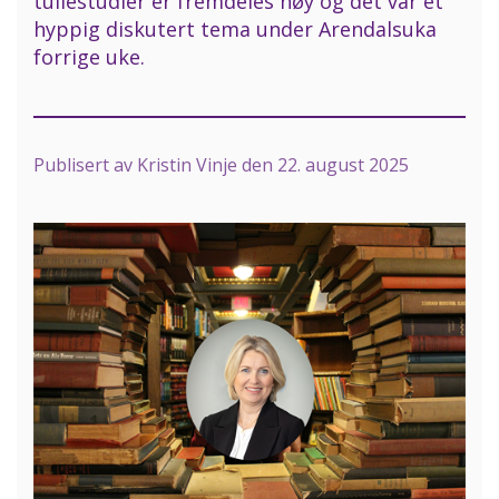
tullestudier er fremdeles høy og det var et
hyppig diskutert tema under Arendalsuka
forrige uke.
Publisert av
Kristin Vinje
den
22. august 2025