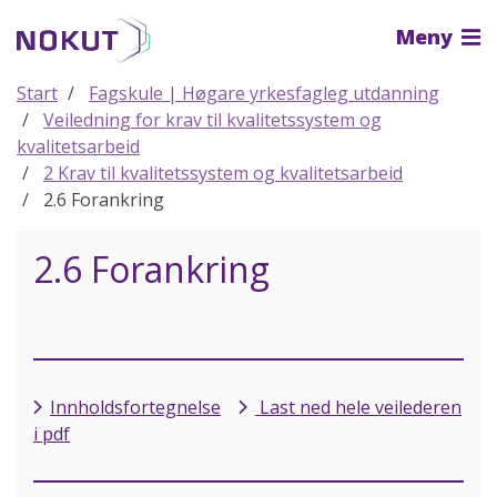
Til
Meny
hovedinnhold
Start
Fagskule | Høgare yrkesfagleg utdanning
Veiledning for krav til kvalitetssystem og
kvalitetsarbeid
2 Krav til kvalitetssystem og kvalitetsarbeid
2.6 Forankring
2.6 Forankring
Innholdsfortegnelse
Last ned hele veilederen
i pdf