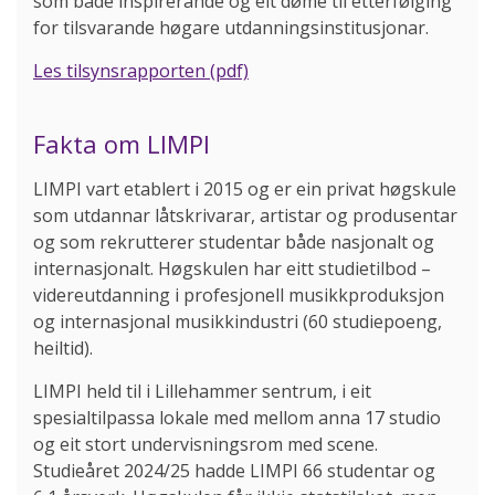
som både inspirerande og eit døme til etterfølging
for tilsvarande høgare utdanningsinstitusjonar.
Les tilsynsrapporten (pdf)
Fakta om LIMPI
LIMPI vart etablert i 2015 og er ein privat høgskule
som utdannar låtskrivarar, artistar og produsentar
og som rekrutterer studentar både nasjonalt og
internasjonalt. Høgskulen har eitt studietilbod –
videreutdanning i profesjonell musikkproduksjon
og internasjonal musikkindustri (60 studiepoeng,
heiltid).
LIMPI held til i Lillehammer sentrum, i eit
spesialtilpassa lokale med mellom anna 17 studio
og eit stort undervisningsrom med scene.
Studieåret 2024/25 hadde LIMPI 66 studentar og