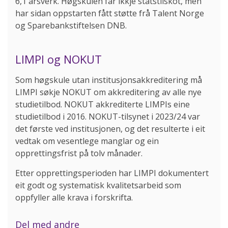
6,1 årsverk. Høgskulen får ikkje statstilskot, men
har sidan oppstarten fått støtte frå Talent Norge
og Sparebankstiftelsen DNB.
LIMPI og NOKUT
Som høgskule utan institusjonsakkreditering må
LIMPI søkje NOKUT om akkreditering av alle nye
studietilbod. NOKUT akkrediterte LIMPIs eine
studietilbod i 2016. NOKUT-tilsynet i 2023/24 var
det første ved institusjonen, og det resulterte i eit
vedtak om vesentlege manglar og ein
opprettingsfrist på tolv månader.
Etter opprettingsperioden har LIMPI dokumentert
eit godt og systematisk kvalitetsarbeid som
oppfyller alle krava i forskrifta.
Del med andre