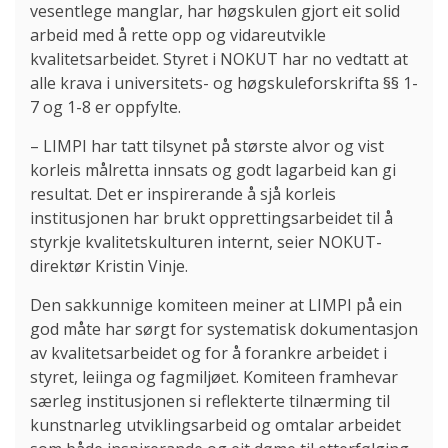
vesentlege manglar, har høgskulen gjort eit solid
arbeid med å rette opp og vidareutvikle
kvalitetsarbeidet. Styret i NOKUT har no vedtatt at
alle krava i universitets- og høgskuleforskrifta §§ 1-
7 og 1-8 er oppfylte.
– LIMPI har tatt tilsynet på største alvor og vist
korleis målretta innsats og godt lagarbeid kan gi
resultat. Det er inspirerande å sjå korleis
institusjonen har brukt opprettingsarbeidet til å
styrkje kvalitetskulturen internt, seier NOKUT-
direktør Kristin Vinje.
Den sakkunnige komiteen meiner at LIMPI på ein
god måte har sørgt for systematisk dokumentasjon
av kvalitetsarbeidet og for å forankre arbeidet i
styret, leiinga og fagmiljøet. Komiteen framhevar
særleg institusjonen si reflekterte tilnærming til
kunstnarleg utviklingsarbeid og omtalar arbeidet