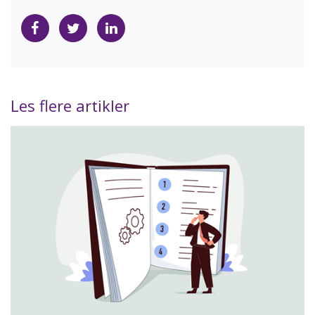
Del
Del
Del
på
på
på
Facebook
Twitter
LinkedIn
Les flere artikler