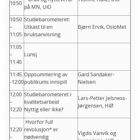
10:50
på MN, UiO
10:50
Studiebarometeret:
–
Utkast til en
Bjørn Ervik, OsloMet
11:05
bruksanvisning
11:05
–
Lunsj
11:45
11:45
Oppsummering av
Gard Sandaker-
-12:00
publikums innspill
Nielsen
12:00
Studiebarometeret i
Lars-Petter Jelsness-
–
kvalitetsarbeid
Jørgensen, HiØ
12:20
Nyttig eller ikke?
Hvorfor full
12:20
revolusjon* er
Vigdis Vanvik og
–
nødvendig