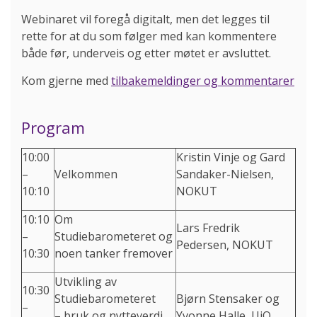
Webinaret vil foregå digitalt, men det legges til
rette for at du som følger med kan kommentere
både før, underveis og etter møtet er avsluttet.
Kom gjerne med
tilbakemeldinger og kommentarer
Program
10:00
Kristin Vinje og Gard
–
Velkommen
Sandaker-Nielsen,
10:10
NOKUT
10:10
Om
Lars Fredrik
–
Studiebarometeret og
Pedersen, NOKUT
10:30
noen tanker fremover
Utvikling av
10:30
Studiebarometeret
Bjørn Stensaker og
–
– bruk og nytteverdi
Yvonne Halle, UiO