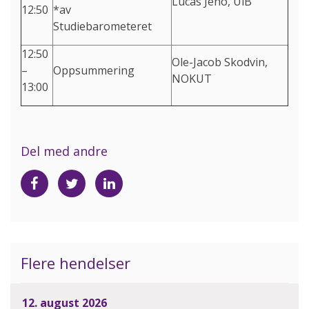
Lucas Jeno, UiB
12:50
*av
Studiebarometeret
12:50
Ole-Jacob Skodvin,
–
Oppsummering
NOKUT
13:00
Del med andre
Del
Del
Del
på
på
på
Facebook
Twitter
LinkedIn
Flere hendelser
12. august 2026