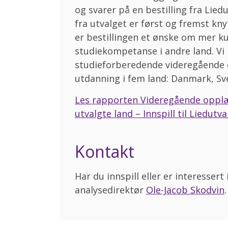
og svarer på en bestilling fra Lie
fra utvalget er først og fremst knyt
er bestillingen et ønske om mer k
studiekompetanse i andre land. Vi 
studieforberedende videregående 
utdanning i fem land: Danmark, Sve
Les rapporten Videregående opplær
utvalgte land – Innspill til Liedutva
Kontakt
Har du innspill eller er interessert
analysedirektør
Ole-Jacob Skodvin
.