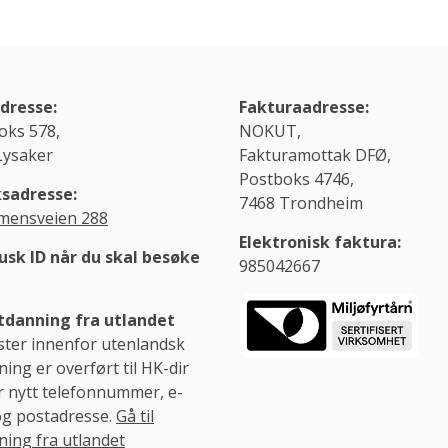
dresse:
Fakturaadresse:
oks 578,
NOKUT,
Lysaker
Fakturamottak DFØ,
Postboks 4746,
sadresse:
7468 Trondheim
ensveien 288
Elektronisk faktura:
usk ID når du skal besøke
985042667
danning fra utlandet
ster innenfor utenlandsk
ing er overført til HK-dir
r nytt telefonnummer, e-
og postadresse.
Gå til
ning fra utlandet