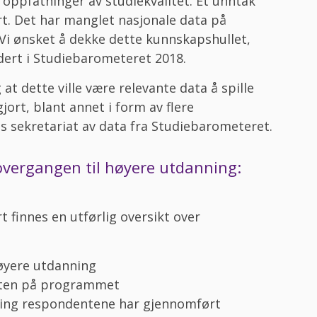
 oppfatninger av studiekvalitet. Et unntak
t. Det har manglet nasjonale data på
Vi ønsket å dekke dette kunnskapshullet,
dert i Studiebarometeret 2018.
t dette ville være relevante data å spille
gjort, blant annet i form av flere
ts sekretariat av data fra Studiebarometeret.
overgangen til høyere utdanning:
finnes en utførlig oversikt over
øyere utdanning
rten på programmet
ring respondentene har gjennomført