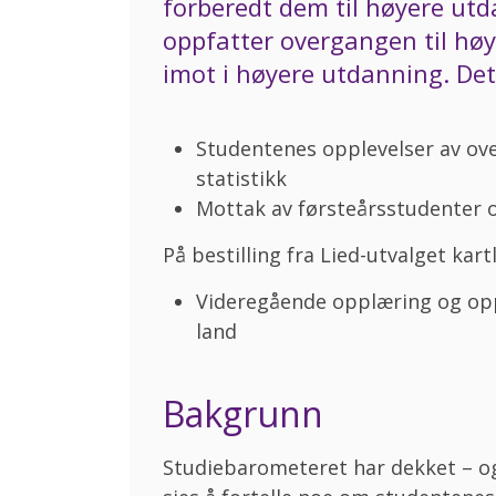
forberedt dem til høyere ut
oppfatter overgangen til hø
imot i høyere utdanning. Dette
Studentenes opplevelser av ove
statistikk
Mottak av førsteårsstudenter 
På bestilling fra Lied-utvalget kar
Videregående opplæring og oppt
land
Bakgrunn
Studiebarometeret har dekket – og