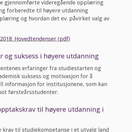
ne gjennomførte videregående opplæring
g forberedte til høyere utdanning
plæring og hvordan det ev. påvirket valg av
2018: Hovedtendenser (pdf)
r og suksess i høyere utdanning
ntenes erfaringer fra studiestarten og
demisk suksess og motivasjon for å
ull informasjon for institusjonene, som kan
 mot førsteårsstudenter.
pptakskrav til høyere utdanning i
e krav til studiekompetanse i et utvalg land