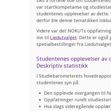
sies å fortelle noe om studentenes
var startkompetanse og studiestar
studentenes opplevelser av dette. 
derfor ble denne tematikken inklu
Videre var det NOKUTs oppfatning a
inn til
Liedutvalget
. Dette er også 
spesialbestillinger fra Liedutvalge
Studentenes opplevelser av 
Deskriptiv statistikk
I Studiebarometerets hovedrapport 
studentenes syn på:
Den opplevde overgangen til h
Oppfatninger rundt studiesta
Hva slags videregående opplæ