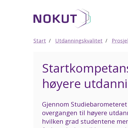
Til
hovedinnhold
Start
Utdanningskvalitet
Prosje
Startkompetans
høyere utdann
Gjennom Studiebarometeret 
overgangen til høyere utdan
hvilken grad studentene me