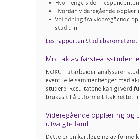
Hvor lenge siden respondente
Hvordan videregående opplærin
Veiledning fra videregående op
studium
Les rapporten Studiebarometeret 
Mottak av førsteårsstudente
NOKUT utarbeider analyserer stude
eventuelle sammenhenger med aka
studere. Resultatene kan gi verdif
brukes til å utforme tiltak rettet
Videregående opplæring og o
utvalgte land
Dette er en kartlegging av formell