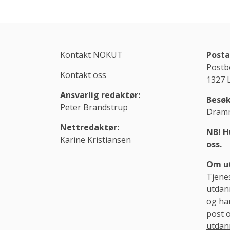
Kontakt NOKUT
Posta
Postb
Kontakt oss
1327 
Ansvarlig redaktør:
Besøk
Peter Brandstrup
Dramm
Nettredaktør:
NB! H
Karine Kristiansen
oss.
Om ut
Tjene
utdann
og ha
post 
utdan