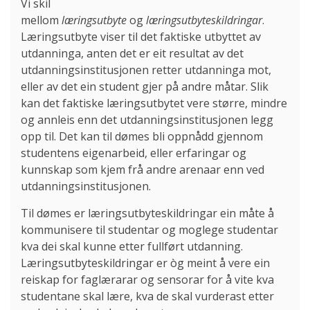
Vi skil
mellom
læringsutbyte
og
læringsutbyteskildringar
.
Læringsutbyte viser til det faktiske utbyttet av
utdanninga, anten det er eit resultat av det
utdanningsinstitusjonen retter utdanninga mot,
eller av det ein student gjer på andre måtar. Slik
kan det faktiske læringsutbytet vere større, mindre
og annleis enn det utdanningsinstitusjonen legg
opp til. Det kan til dømes bli oppnådd gjennom
studentens eigenarbeid, eller erfaringar og
kunnskap som kjem frå andre arenaar enn ved
utdanningsinstitusjonen.
Til dømes er læringsutbyteskildringar ein måte å
kommunisere til studentar og moglege studentar
kva dei skal kunne etter fullført utdanning.
Læringsutbyteskildringar er òg meint å vere ein
reiskap for faglærarar og sensorar for å vite kva
studentane skal lære, kva de skal vurderast etter