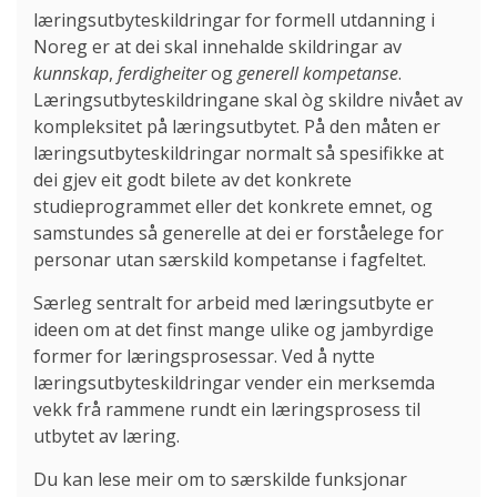
læringsutbyteskildringar for formell utdanning i
Noreg er at dei skal innehalde skildringar av
kunnskap
,
ferdigheiter
og
generell kompetanse
.
Læringsutbyteskildringane skal òg skildre nivået av
kompleksitet på læringsutbytet. På den måten er
læringsutbyteskildringar normalt så spesifikke at
dei gjev eit godt bilete av det konkrete
studieprogrammet eller det konkrete emnet, og
samstundes så generelle at dei er forståelege for
personar utan særskild kompetanse i fagfeltet.
Særleg sentralt for arbeid med læringsutbyte er
ideen om at det finst mange ulike og jambyrdige
former for læringsprosessar. Ved å nytte
læringsutbyteskildringar vender ein merksemda
vekk frå rammene rundt ein læringsprosess til
utbytet av læring.
Du kan lese meir om to særskilde funksjonar