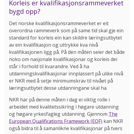
Korleis er kvalifikasjonsrammeverket
bygd opp?
Det norske kvalifikasjonsrammeverket er eit
overordna rammeverk som på same tid skal gje ein
standard for korleis ein kan skildre læringsutbytet
av ein kvalifikasjon og uttrykke kva nivå
kvalifikasjonen ligg på. På den måten seier det både
noko om nasjonale kvalifikasjonar og korleis dei
står i forhold til kvarandre. Ved å ha
utdanningskvalifikasjonar innplassert på ulike nivå
er NKR med å setje minimumskrav til nivået på
læringsutbytet desse utdanningane skal ha.
NKR har på denne måten i dag ei viktig rolle i
arbeidet med kvalitetssikring i høgare utdanning
og høgare yrkesfagleg utdanning. Gjennom
The
European Qualifications Framework (EQF)
kan NKR
også bidra til å samanlikne kvalifikasjonar på tvers