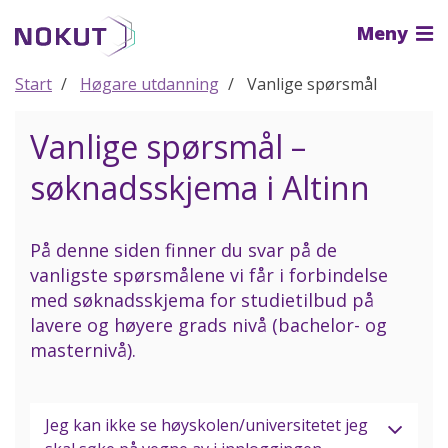
Til
Meny
hovedinnhold
Start
Høgare utdanning
Vanlige spørsmål
Vanlige spørsmål –
søknadsskjema i Altinn
På denne siden finner du svar på de
vanligste spørsmålene vi får i forbindelse
med søknadsskjema for studietilbud på
lavere og høyere grads nivå (bachelor- og
masternivå).
Jeg kan ikke se høyskolen/universitetet jeg