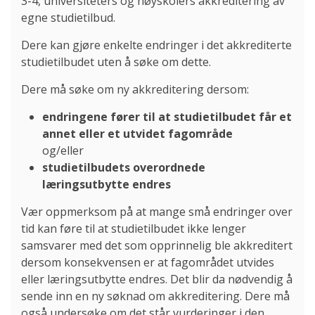
3-4, universiteters og høyskolers akkreditering av
egne studietilbud.
Dere kan gjøre enkelte endringer i det akkrediterte
studietilbudet uten å søke om dette.
Dere må søke om ny akkreditering dersom:
endringene fører til at studietilbudet får et
annet eller et utvidet fagområde
og/eller
studietilbudets overordnede
læringsutbytte endres
Vær oppmerksom på at mange små endringer over
tid kan føre til at studietilbudet ikke lenger
samsvarer med det som opprinnelig ble akkreditert
dersom konsekvensen er at fagområdet utvides
eller læringsutbytte endres. Det blir da nødvendig å
sende inn en ny søknad om akkreditering. Dere må
også undersøke om det står vurderinger i den