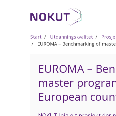
Til
hovedinnhold
Start
Utdanningskvalitet
Prosje
EUROMA – Benchmarking of master
EUROMA – Ben
master progra
European count
NOKUT leia eit prosjekt der 