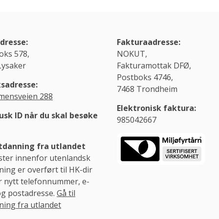
dresse:
Fakturaadresse:
oks 578,
NOKUT,
Lysaker
Fakturamottak DFØ,
Postboks 4746,
sadresse:
7468 Trondheim
ensveien 288
Elektronisk faktura:
usk ID når du skal besøke
985042667
danning fra utlandet
ster innenfor utenlandsk
ing er overført til HK-dir
r nytt telefonnummer, e-
og postadresse.
Gå til
ning fra utlandet