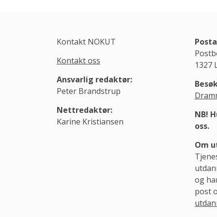
Kontakt NOKUT
Posta
Postb
Kontakt oss
1327 
Ansvarlig redaktør:
Besøk
Peter Brandstrup
Dramm
Nettredaktør:
NB! H
Karine Kristiansen
oss.
Om ut
Tjene
utdann
og ha
post 
utdan