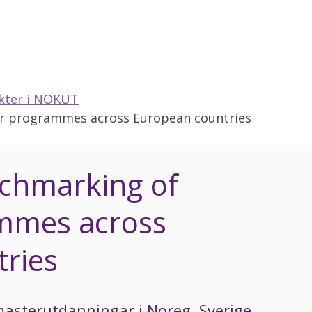
kter i NOKUT
 programmes across European countries
chmarking of
mmes across
ries
masterutdanningar i Noreg, Sverige